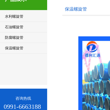
保温螺旋管
水利螺旋管
石油螺旋管
防腐螺旋管
保温螺旋管
咨询热线
0991-6663188