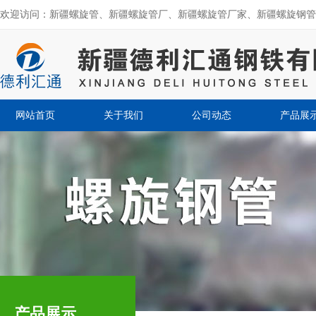
欢迎访问：新疆螺旋管、新疆螺旋管厂、新疆螺旋管厂家、新疆螺旋钢管
网站首页
关于我们
公司动态
产品展
产品展示