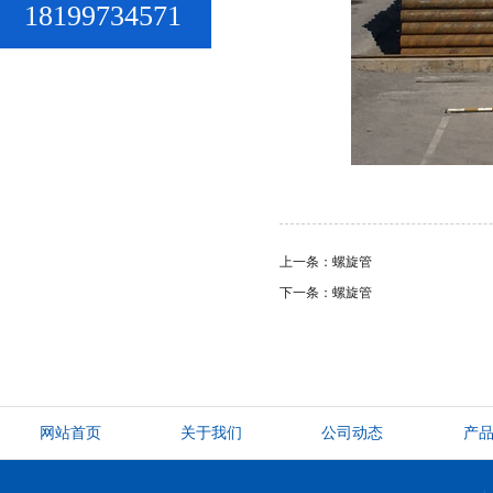
18199734571
上一条：螺旋管
下一条：螺旋管
网站首页
关于我们
公司动态
产